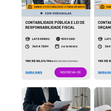
GANHE 2 POS PARA VOCE +1 PARA UM AMIGO
GAN
COM VIDEOAULAS
CONTABILIDADE PÚBLICA E LEI DE
CONTAB
RESPONSABILIDADE FISCAL
ORÇAM
LATO SENSU
100% EAD
LAT
360 A 720H
360
2 A 12 MESES
18X R$ 86,00/Mês
18X R$ 
18X R$ 387,00/Mês
INSCREVA-SE
SAIBA MAIS
SAIBA M