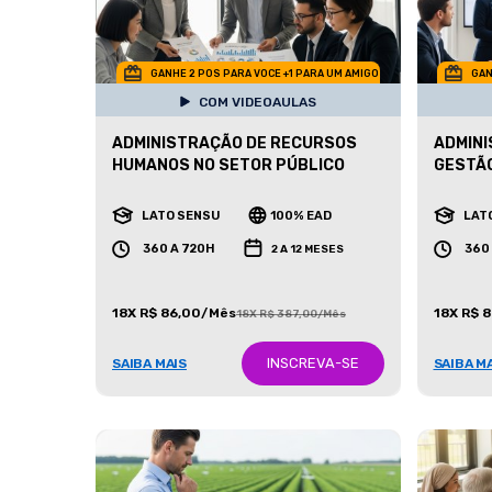
GANHE 2 POS PARA VOCE +1 PARA UM AMIGO
GAN
COM VIDEOAULAS
ADMINISTRAÇÃO DE RECURSOS
ADMINI
HUMANOS NO SETOR PÚBLICO
GESTÃ
LATO SENSU
100% EAD
LAT
360 A 720H
360
2 A 12 MESES
18X R$ 86,00/Mês
18X R$ 
18X R$ 387,00/Mês
INSCREVA-SE
SAIBA MAIS
SAIBA M