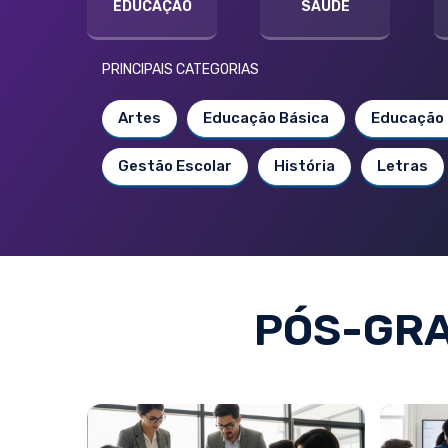
EDUCAÇÃO
SAÚDE
PRINCIPAIS CATEGORIAS
Artes
Educação Básica
Educação 
Gestão Escolar
História
Letras
PÓS-GRA