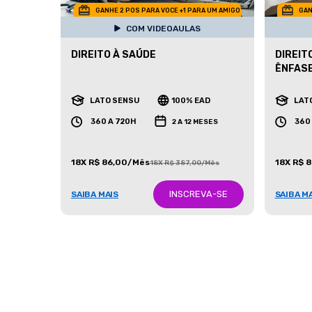
GANHE 2 POS PARA VOCE +1 PARA UM AMIGO
GAN
COM VIDEOAULAS
DIREITO À SAÚDE
DIREIT
ÊNFASE
LATO SENSU
100% EAD
LAT
360 A 720H
360
2 A 12 MESES
18X R$ 86,00/Mês
18X R$ 
18X R$ 387,00/Mês
INSCREVA-SE
SAIBA MAIS
SAIBA M