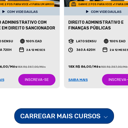
HE 2 POS PARA VOCE +1 PARA UM AMIGO
GANHE 2 POS PARA VOCE +1 PARA U
COM VIDEOAULAS
COM VIDEOAULAS
O ADMINISTRATIVO COM
DIREITO ADMINISTRATIVO E
 EM DIREITO SANCIONADOR
FINANÇAS PÚBLICAS
O SENSU
100% EAD
LATO SENSU
100% EAD
 A 720H
360 A 420H
2 A 12 MESES
2 A 12 MESE
86,00/Mês
18X R$ 86,00/Mês
18X R$ 387,00/Mês
18X R$ 387,00/Mê
INSCREVA-SE
INSCREVA
AIS
SAIBA MAIS
CARREGAR MAIS CURSOS