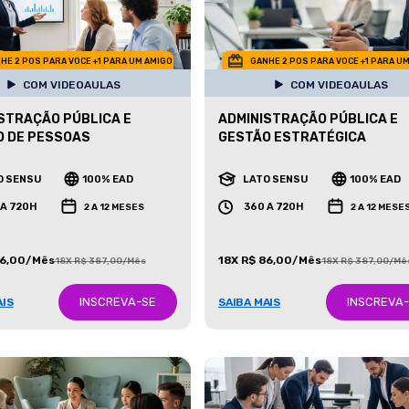
HE 2 POS PARA VOCE +1 PARA UM AMIGO
GANHE 2 POS PARA VOCE +1 PARA U
COM VIDEOAULAS
COM VIDEOAULAS
STRAÇÃO PÚBLICA E
ADMINISTRAÇÃO PÚBLICA E
O DE PESSOAS
GESTÃO ESTRATÉGICA
O SENSU
100% EAD
LATO SENSU
100% EAD
 A 720H
360 A 720H
2 A 12 MESES
2 A 12 MESE
86,00/Mês
18X R$ 86,00/Mês
18X R$ 387,00/Mês
18X R$ 387,00/Mê
INSCREVA-SE
INSCREVA
AIS
SAIBA MAIS