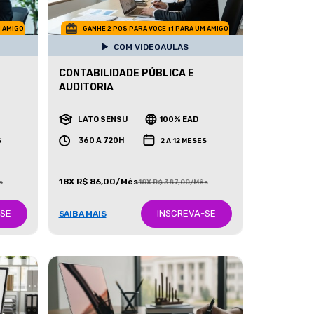
M AMIGO
GANHE 2 POS PARA VOCE +1 PARA UM AMIGO
COM VIDEOAULAS
CONTABILIDADE PÚBLICA E
AUDITORIA
LATO SENSU
100% EAD
360 A 720H
S
2 A 12 MESES
18X R$ 86,00/Mês
s
18X R$ 387,00/Mês
-SE
INSCREVA-SE
SAIBA MAIS