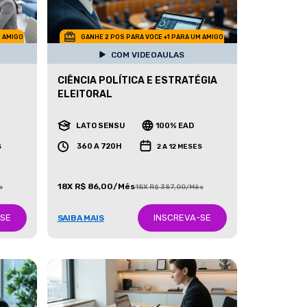
M AMIGO
GANHE 2 POS PARA VOCE +1 PARA UM AMIGO
COM VIDEOAULAS
CIÊNCIA POLÍTICA E ESTRATÉGIA
ELEITORAL
LATO SENSU
100% EAD
360 A 720H
S
2 A 12 MESES
18X R$ 86,00/Mês
s
18X R$ 387,00/Mês
-SE
INSCREVA-SE
SAIBA MAIS