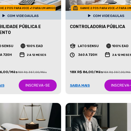
HE 2 POS PARA VOCE +1 PARA UM AMIGO
GANHE 2 POS PARA VOCE +1 PARA U
COM VIDEOAULAS
COM VIDEOAULAS
ILIDADE PÚBLICA E
CONTROLADORIA PÚBLICA
ENTO
O SENSU
100% EAD
LATO SENSU
100% EAD
 A 720H
360 A 720H
2 A 12 MESES
2 A 12 MESE
86,00/Mês
18X R$ 86,00/Mês
18X R$ 387,00/Mês
18X R$ 387,00/Mê
INSCREVA-SE
INSCREVA
AIS
SAIBA MAIS