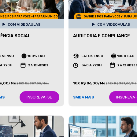
HE 2 POS PARA VOCE +1 PARA UM AMIGO
GANHE 2 POS PARA VOCE +1 PARA U
COM VIDEOAULAS
COM VIDEOAULAS
ÊNCIA SOCIAL
AUDITORIA E COMPLIANCE
O SENSU
100% EAD
LATO SENSU
100% EAD
 A 720H
360 A 720H
2 A 12 MESES
2 A 12 MESE
86,00/Mês
18X R$ 86,00/Mês
18X R$ 387,00/Mês
18X R$ 387,00/Mê
INSCREVA-SE
INSCREVA
AIS
SAIBA MAIS