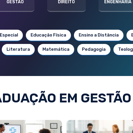
GESTÃO
DIREITO
ENGENHARIA
Especial
Educação Física
Ensino a Distância
Literatura
Matemática
Pedagogia
Teolog
DUAÇÃO EM GESTÃO