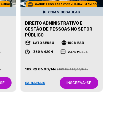
M AMIGO
GANHE 2 POS PARA VOCE +1 PARA UM AMIGO
COM VIDEOAULAS
DIREITO ADMINISTRATIVO E
GESTÃO DE PESSOAS NO SETOR
PÚBLICO
LATO SENSU
100% EAD
360 A 420H
S
2 A 12 MESES
18X R$ 86,00/Mês
s
18X R$ 387,00/Mês
-SE
INSCREVA-SE
SAIBA MAIS