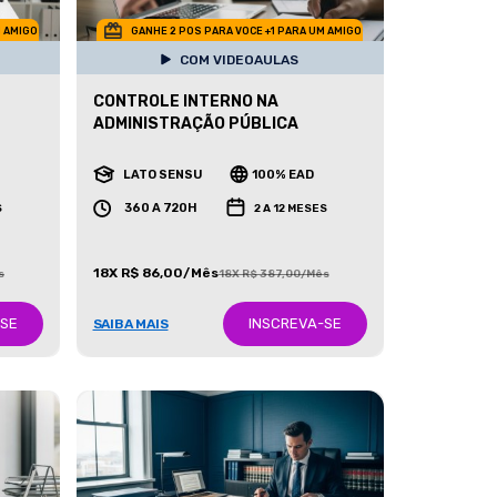
M AMIGO
GANHE 2 POS PARA VOCE +1 PARA UM AMIGO
COM VIDEOAULAS
CONTROLE INTERNO NA
ADMINISTRAÇÃO PÚBLICA
LATO SENSU
100% EAD
360 A 720H
S
2 A 12 MESES
18X R$ 86,00/Mês
s
18X R$ 387,00/Mês
-SE
INSCREVA-SE
SAIBA MAIS