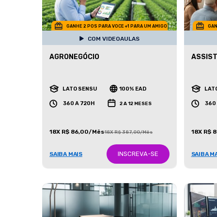
GANHE 2 POS PARA VOCE +1 PARA UM AMIGO
GAN
COM VIDEOAULAS
AGRONEGÓCIO
ASSIST
LATO SENSU
100% EAD
LAT
360 A 720H
360
2 A 12 MESES
18X R$ 86,00/Mês
18X R$ 
18X R$ 387,00/Mês
INSCREVA-SE
SAIBA MAIS
SAIBA M