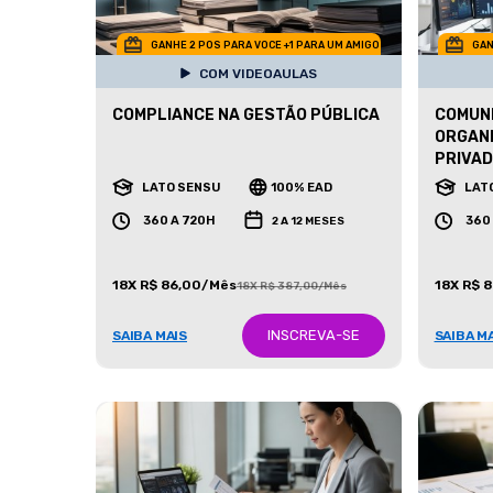
GANHE 2 POS PARA VOCE +1 PARA UM AMIGO
GAN
COM VIDEOAULAS
COMPLIANCE NA GESTÃO PÚBLICA
COMUNI
ORGANI
PRIVA
LATO SENSU
100% EAD
LAT
360 A 720H
360
2 A 12 MESES
18X R$ 86,00/Mês
18X R$ 
18X R$ 387,00/Mês
INSCREVA-SE
SAIBA MAIS
SAIBA M