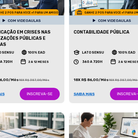
HE 2 POS PARA VOCE +1 PARA UM AMIGO
GANHE 2 POS PARA VOCE +1 PARA U
COM VIDEOAULAS
COM VIDEOAULAS
CAÇÃO EM CRISES NAS
CONTABILIDADE PÚBLICA
ZAÇÕES PÚBLICAS E
DAS
O SENSU
100% EAD
LATO SENSU
100% EAD
 A 720H
360 A 720H
2 A 12 MESES
2 A 12 MESE
86,00/Mês
18X R$ 86,00/Mês
18X R$ 387,00/Mês
18X R$ 387,00/Mê
INSCREVA-SE
INSCREVA
AIS
SAIBA MAIS