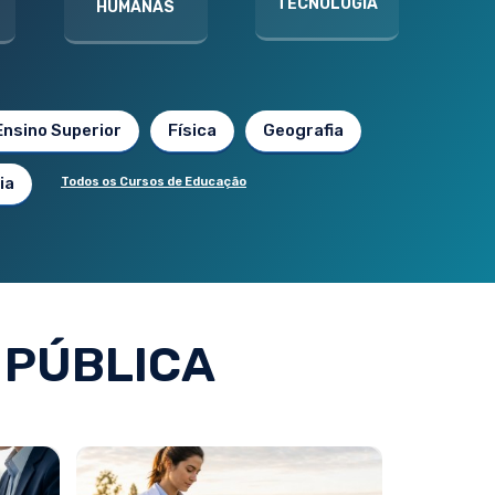
TECNOLOGIA
HUMANAS
Ensino Superior
Física
Geografia
ia
Todos os Cursos de Educação
 PÚBLICA