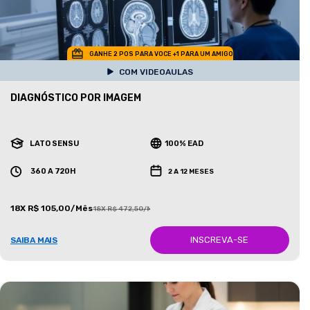
GANHE 2 POS PARA VOCE +1 PARA UM AMIGO
COM VIDEOAULAS
DIAGNÓSTICO POR IMAGEM
LATO SENSU
100% EAD
360 A 720H
2 A 12 MESES
18X R$ 105,00/Mês
18X R$ 472,50/Mês
INSCREVA-SE
SAIBA MAIS