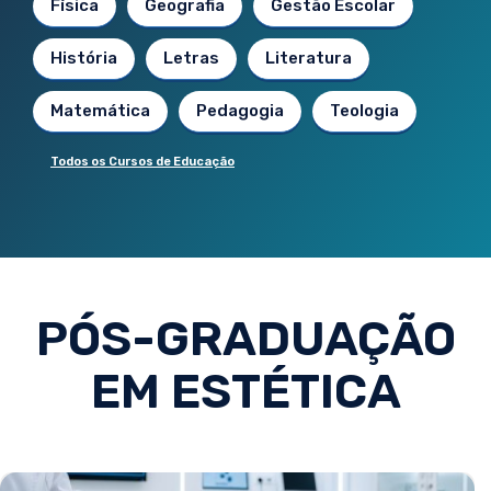
Física
Geografia
Gestão Escolar
História
Letras
Literatura
Matemática
Pedagogia
Teologia
Todos os Cursos de Educação
PÓS-GRADUAÇÃO
EM ESTÉTICA