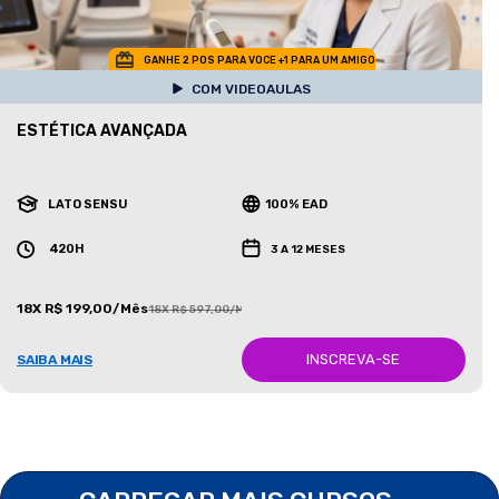
GANHE 2 POS PARA VOCE +1 PARA UM AMIGO
COM VIDEOAULAS
ESTÉTICA AVANÇADA
LATO SENSU
100% EAD
420H
3 A 12 MESES
18X R$ 199,00/Mês
18X R$ 597,00/Mês
INSCREVA-SE
SAIBA MAIS