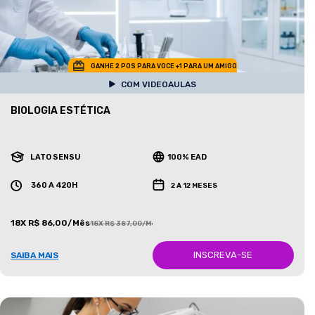
GANHE 2 POS PARA VOCE +1 PARA UM AMIGO
COM VIDEOAULAS
BIOLOGIA ESTÉTICA
LATO SENSU
100% EAD
360 A 420H
2 A 12 MESES
18X R$ 86,00/Mês
18X R$ 387,00/Mês
INSCREVA-SE
SAIBA MAIS