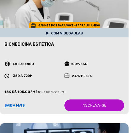
GANHE 2 POS PARA VOCE +1 PARA UM AMIGO
COM VIDEOAULAS
BIOMEDICINA ESTÉTICA
LATO SENSU
100% EAD
360 A 720H
2 A 12 MESES
18X R$ 105,00/Mês
18X R$ 472,50/Mês
INSCREVA-SE
SAIBA MAIS