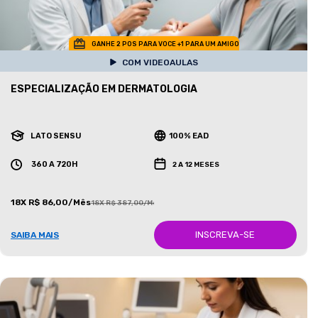
GANHE 2 POS PARA VOCE +1 PARA UM AMIGO
COM VIDEOAULAS
ESPECIALIZAÇÃO EM DERMATOLOGIA
LATO SENSU
100% EAD
360 A 720H
2 A 12 MESES
18X R$ 86,00/Mês
18X R$ 387,00/Mês
INSCREVA-SE
SAIBA MAIS