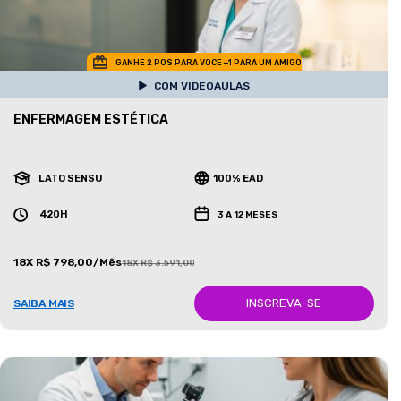
GANHE 2 POS PARA VOCE +1 PARA UM AMIGO
COM VIDEOAULAS
ENFERMAGEM ESTÉTICA
LATO SENSU
100% EAD
420H
3 A 12 MESES
18X R$ 798,00/Mês
18X R$ 3.591,00/Mês
INSCREVA-SE
SAIBA MAIS