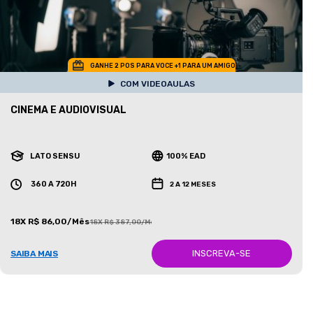
GANHE 2 POS PARA VOCE +1 PARA UM AMIGO
COM VIDEOAULAS
CINEMA E AUDIOVISUAL
LATO SENSU
100% EAD
360 A 720H
2 A 12 MESES
18X R$ 86,00/Mês
18X R$ 387,00/Mês
INSCREVA-SE
SAIBA MAIS